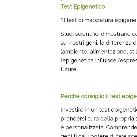
Test Epigenetico
“Il test di mappatura epigene
Studi scientifici dimostrano 
sui nostri geni, la differenza
(ambiente, alimentazione, stile
l’epigenetica influisce l’esp
future.
Perché consiglio il test epig
Investire in un test epigenet
prendersi cura della propria 
e personalizzata. Comprendere
geni ti dà il potere di fare sc