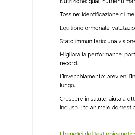
Nutrizione: quali nutrienti m
Tossine: identificazione di me
Equilibrio ormonale: valutazio
Stato immunitario: una visione
Migliora la performance: porta 
record.
L’invecchiamento: previeni l’
lungo.
Crescere in salute: aiuta a ott
incluso il to animale domestic
I benefici del test epigenetic