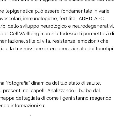
he l’epigenetica può essere fondamentale in varie
iovascolari, immunologiche, fertilità, ADHD, APC,
sturbi dello sviluppo neurologico e neurodegenerativi.
ico di Cell Wellbing marchio tedesco ti permetterà di
mentazione, stile di vita, resistenze, emozioni) che
ttia e la trasmissione intergenerazionale dei fenotipi.
na “fotografia” dinamica del tuo stato di salute,
i presenti nei capelli. Analizzando il bulbo del
 mappa dettagliata di come i geni stanno reagendo
endo informazioni su: