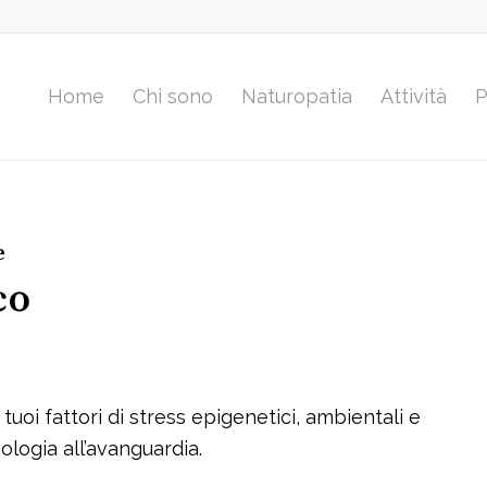
Home
Chi sono
Naturopatia
Attività
P
e
co
tuoi fattori di stress epigenetici, ambientali e
ologia all’avanguardia.