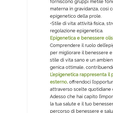
forniscono gruppi metile fon
materna in gravidanza, così c
epigenetico della prole.
•Stile di vita: attività fisica
regolazione epigenetica.
Epigenetica e benessere olis
Comprendere il ruolo dell’ep
per migliorare il benessere e
stile di vita sano e un ambi
genica ottimale, contribuendo a
L’epigenetica rappresenta il 
esterno,
offrendoci l’opportun
attraverso scelte quotidiane
Adesso che hai capito l’imp
la tua salute e il tuo beness
percorso di benessere e salu