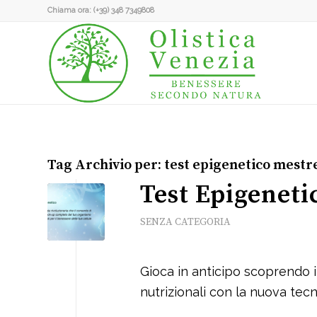
Chiama ora:
(+39) 348 7349808
Tag Archivio per:
test epigenetico mestr
Test Epigeneti
SENZA CATEGORIA
Gioca in anticipo scoprendo i 
nutrizionali con la nuova tecn