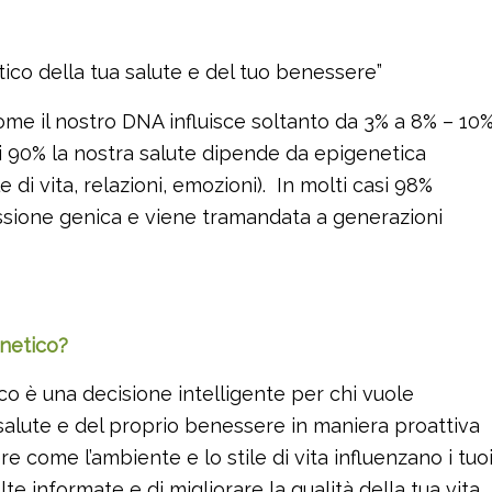
tico della tua salute e del tuo benessere”
come il nostro DNA influisce soltanto da 3% a 8% – 10
 di 90% la nostra salute dipende da epigenetica
 di vita, relazioni, emozioni). In molti casi 98%
ressione genica e viene tramandata a generazioni
enetico?
ico è una decisione intelligente per chi vuole
salute e del proprio benessere in maniera proattiva
 come l’ambiente e lo stile di vita influenzano i tuo
elte informate e di migliorare la qualità della tua vita.