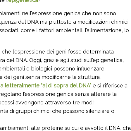
e l’
epigenetica
?
ambiamenti nell’espressione genica che non sono
equenza del DNA ma piuttosto a modificazioni chimici
sociati, come i fattori ambientali, l’alimentazione, lo
 che l’espressione dei geni fosse determinata
 del DNA. Oggi, grazie agli studi sull’epigenetica,
ambientali e biologici possono influenzare
ne dei geni senza modificarne la struttura.
ca letteralmente “al di sopra del DNA”
e si riferisce a
regolano l’espressione genica senza alterare la
ocessi avvengono attraverso tre modi:
unta di gruppi chimici che possono silenziare o
 cambiamenti alle proteine su cui è avvolto il DNA, ch